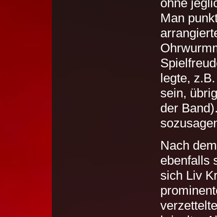
ohne jegli
Man punkte
arrangier
Ohrwurmme
Spielfreud
legte, z.
sein, übr
der Band)
sozusagen
Nach dem 
ebenfalls
sich Liv K
prominent
verzettelt