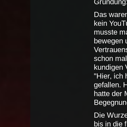
Gründung
Das waren 
kein YouTu
musste ma
bewegen u
Vertrauen
schon mal
kundigen 
"Hier, ich
gefallen. 
hatte der
Begegnu
Die Wurze
bis in di