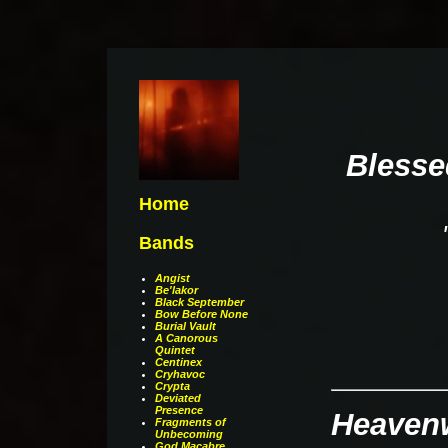
Blesse
Home
Bands
Angist
Be'lakor
Black September
Bow Before None
Burial Vault
A Canorous
Quintet
Centinex
Cryhavoc
Crypta
Deviated
Presence
Heaven
Fragments of
Unbecoming
God Macabre