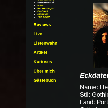
Heavenwood
Iskra
Necrophagist
Profanal
Suidakra
The Spirit
Reviews
Live
Listenwahn
Artikel
Kurioses
Über mich
Eckdate
Gästebuch
Name: He
Stil: Goth
Land: Por