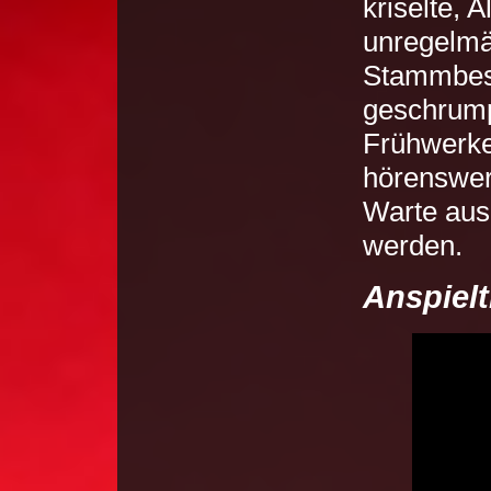
kriselte, 
unregelmäß
Stammbese
geschrump
Frühwerke
hörenswer
Warte aus
werden.
Anspielt