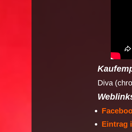
Kaufemp
Diva (chro
Weblink
Faceboo
Eintrag 