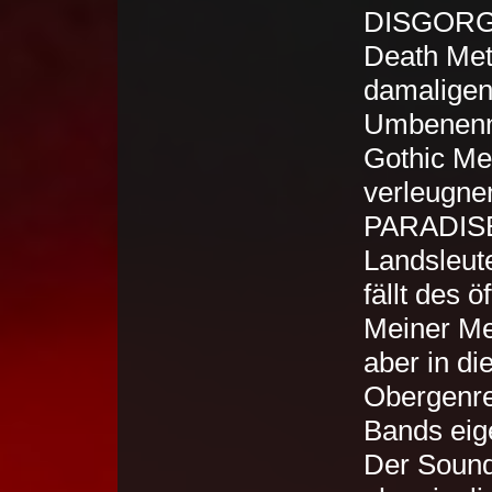
DISGORGED
Death Met
damaligen 
Umbenennu
Gothic Met
verleugne
PARADISE
Landsleu
fällt des
Meiner Me
aber in di
Obergenre
Bands eig
Der Sou