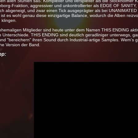
n allen Stühlen saß: Komplexer und verspielter als die Stockholmer K
teborg-Fraktion, aggressiver und unkontrollierter als EDGE OF SANITY
lich abgeneigt, und zwar einen Tick ausgeprägter als bei UNANIMATE
ist es wohl genau diese einzigartige Balance, wodurch die Alben reizvo
 klingen.
 ehemaligen Mitglieder sind heute unter dem Namen THIS ENDING aktiv.
e Unterschiede. THIS ENDING sind deutlich geradliniger unterwegs, g
 "bereichern" ihren Sound durch Industrial-artige Samples. Wem's gefä
che Version der Band.
pp: