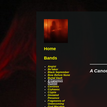
Home
Bands
Angist
Be'lakor
A Canor
Black September
Bow Before None
Burial Vault
A Canorous
Quintet
Centinex
Cryhavoc
Crypta
Deviated
Presence
Fragments of
Unbecoming
God Macabre