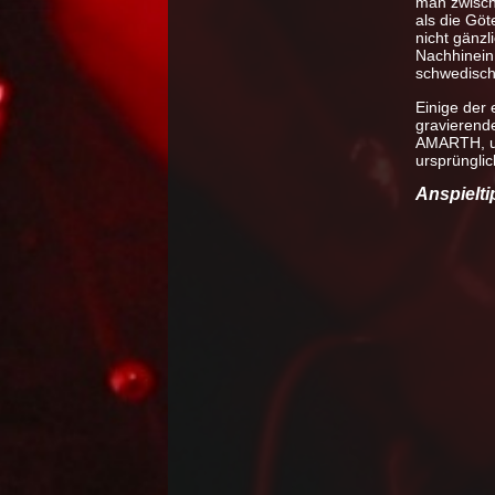
man zwische
als die Gö
nicht gänz
Nachhinein 
schwedisch
Einige der
gravierend
AMARTH, und
ursprüngli
Anspielti