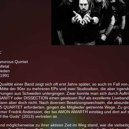
:
norous Quintet
 Metal
weden
 1991
Qualität einer Band zeigt sich oft erst Jahre später, so auch im Fal
 Mitte der 90er zu mehreren EPs und zwei Studioalben, die aber irge
ichungen aus Schweden untergingen. Zwar konnte man sich durch Auftr
NITY oder DISSECTION einen gewissen Ruf als exzellente Liveband 
 dann aber doch nicht. Nach diversen Besetzungswechseln, die absurd
UARTET erforderten, gingen die Mitglieder getrennte Wege. Zu groß
mer Fredrik Andersson, der bei AMON AMARTH einstieg und dort auf säm
f the Gods" (2013) vertreten ist.
d möglicherweise zu ihrer aktiven Zeit im Weg stand, war die vielseit