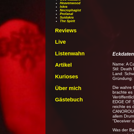
Heavenwood
Iskra
Necrophagist
Profanal
Suidakra
The Spirit
Reviews
Live
Listenwahn
Eckdaten
Name: A Ca
Artikel
Stil: Death
Land: Sch
Kurioses
Gründung:
Die wahre 
Über mich
brachte es
Veröffentl
Gästebuch
EDGE OF SA
reichte es
CANOROUS Q
allem Drum
"Deceiver o
Was der Ban