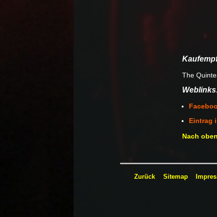
Kaufempf
The Quinte
Weblinks
Faceboo
Eintrag 
Nach obe
Zurück
Sitemap
Impre