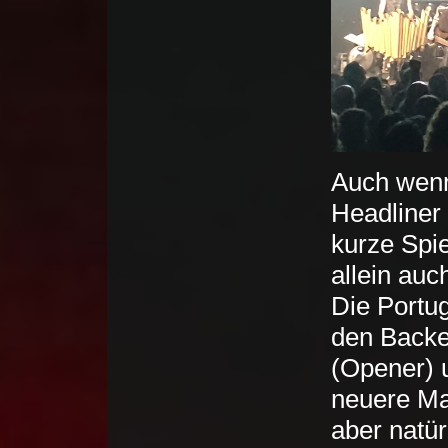
Auch wenn 
Headliner 
kurze Spi
allein au
Die Portu
den Backe
(Opener) 
neuere Mat
aber natür