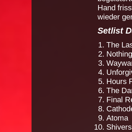
Hand friss
wieder ger
Setlist D
The Las
Nothing
Waywar
Unforgi
Hours P
The Da
Final R
Cathod
Atoma
Shivers