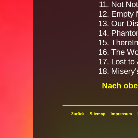
Not Not
Empty 
Our Di
Phanto
ThereI
The Wo
Lost to
Misery
Nach obe
Zurück
Sitemap
Impressum