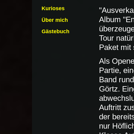
Kurioses
"Ausverkau
Album "En
Über mich
überzeuge
Gästebuch
Tour natü
Paket mit
Als Opene
Partie, ei
Band rund 
Görtz. Ein
abwechslu
Auftritt 
der bereit
nur Höflic