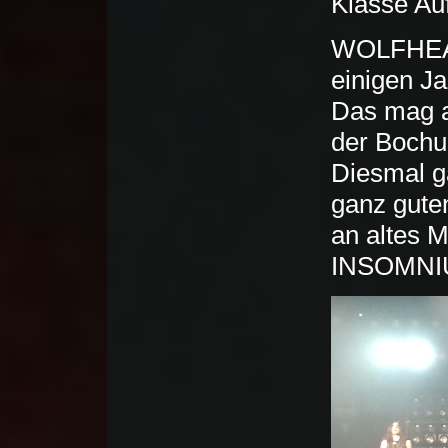
Klasse Auf
WOLFHEART
einigen Ja
Das mag a
der Bochu
Diesmal g
ganz guten
an altes M
INSOMN