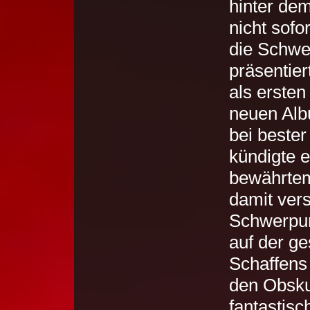
hinter de
nicht sofo
die Schwed
präsentier
als erste
neuen Alb
bei beste
kündigte 
bewährtem
damit vers
Schwerpunk
auf der g
Schaffens 
den Obsku
fantastis