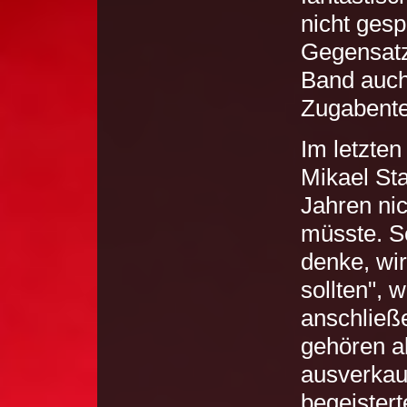
nicht gesp
Gegensatz 
Band auch
Zugabentei
Im letzten
Mikael St
Jahren nic
müsste. Se
denke, wir
sollten", 
anschlie
gehören al
ausverkauf
begeister