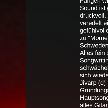
Fangen wi
Sound ist 
druckvoll, 
veredelt e
gefühlvol
zu "Momen
Schwedenb
Alles fein
Songwritin
schwächel
sich wied
Jivarp (d) 
Gründungs
Hauptsong
alles Gita