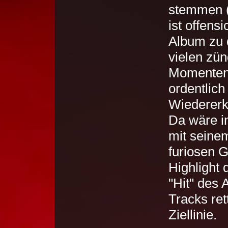
stemmen (
ist offensi
Album zu d
vielen zü
Momenten.
ordentlich
Wiedererk
Da wäre i
mit seine
furiosen G
Highlight 
"Hit" des
Tracks re
Ziellinie.