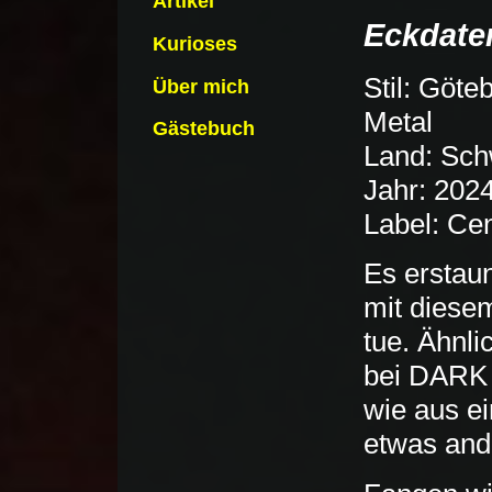
Artikel
Eckdate
Kurioses
Stil: Göte
Über mich
Metal
Gästebuch
Land: Sc
Jahr: 202
Label: Ce
Es erstaun
mit diese
tue. Ähnl
bei DARK 
wie aus e
etwas and