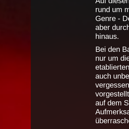
Auf diesen
rund um m
Genre - D
aber durc
hinaus.
Bei den Ba
nur um di
etablierte
auch unbe
vergessen
vorgestellt
auf dem S
Aufmerksa
überrasch